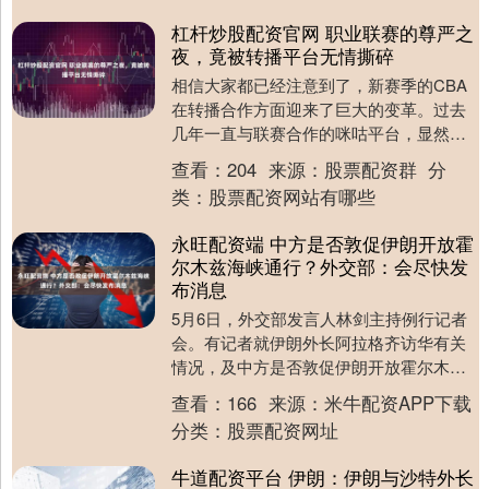
杠杆炒股配资官网 职业联赛的尊严之
夜，竟被转播平台无情撕碎
相信大家都已经注意到了，新赛季的CBA
在转播合作方面迎来了巨大的变革。过去
几年一直与联赛合作的咪咕平台，显然在
新赛季不再续约了。产生这一变化的原因
查看：
204
来源：
股票配资群
分
其实也很简单：....
类：
股票配资网站有哪些
永旺配资端 中方是否敦促伊朗开放霍
尔木兹海峡通行？外交部：会尽快发
布消息
5月6日，外交部发言人林剑主持例行记者
会。有记者就伊朗外长阿拉格齐访华有关
情况，及中方是否敦促伊朗开放霍尔木兹
海峡通行提问。 林剑表示，5月6日，中共
查看：
166
来源：
米牛配资APP下载
中央政治局....
分类：
股票配资网址
牛道配资平台 伊朗：伊朗与沙特外长