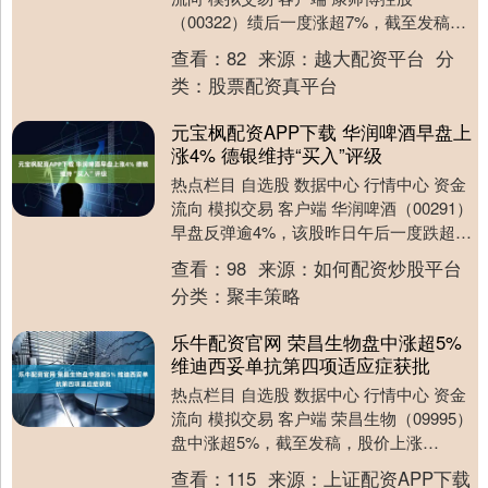
（00322）绩后一度涨超7%，截至发稿，
股价上涨5.08%，现报12.63港元，成....
查看：
82
来源：
越大配资平台
分
类：
股票配资真平台
元宝枫配资APP下载 华润啤酒早盘上
涨4% 德银维持“买入”评级
热点栏目 自选股 数据中心 行情中心 资金
流向 模拟交易 客户端 华润啤酒（00291）
早盘反弹逾4%，该股昨日午后一度跌超
5%。截至发稿，股价上涨4%，现报2....
查看：
98
来源：
如何配资炒股平台
分类：
聚丰策略
乐牛配资官网 荣昌生物盘中涨超5%
维迪西妥单抗第四项适应症获批
热点栏目 自选股 数据中心 行情中心 资金
流向 模拟交易 客户端 荣昌生物（09995）
盘中涨超5%，截至发稿，股价上涨
2.46%，现报89.50港元，成交额1....
查看：
115
来源：
上证配资APP下载