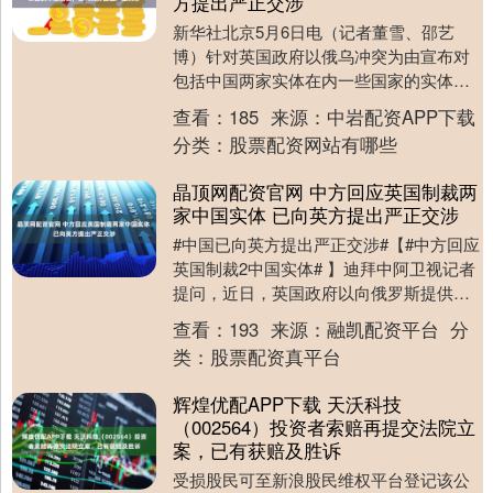
方提出严正交涉
新华社北京5月6日电（记者董雪、邵艺
博）针对英国政府以俄乌冲突为由宣布对
包括中国两家实体在内一些国家的实体及
个人实施制裁，外交部发言人林剑6日在例
查看：
185
来源：
中岩配资APP下载
行记者会上答问....
分类：
股票配资网站有哪些
晶顶网配资官网 中方回应英国制裁两
家中国实体 已向英方提出严正交涉
#中国已向英方提出严正交涉#【#中方回应
英国制裁2中国实体# 】迪拜中阿卫视记者
提问，近日，英国政府以向俄罗斯提供无
人机部件等军事物资为由，宣布对一些国
查看：
193
来源：
融凯配资平台
分
家实体及....
类：
股票配资真平台
辉煌优配APP下载 天沃科技
（002564）投资者索赔再提交法院立
案，已有获赔及胜诉
受损股民可至新浪股民维权平台登记该公