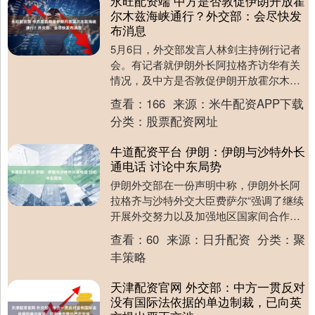
永旺配资端 中方是否敦促伊朗开放霍
尔木兹海峡通行？外交部：会尽快发
布消息
5月6日，外交部发言人林剑主持例行记者
会。有记者就伊朗外长阿拉格齐访华有关
情况，及中方是否敦促伊朗开放霍尔木兹
海峡通行提问。 林剑表示，5月6日，中共
查看：
166
来源：
米牛配资APP下载
中央政治局....
分类：
股票配资网址
牛道配资平台 伊朗：伊朗与沙特外长
通电话 讨论中东局势
伊朗外交部在一份声明中称，伊朗外长阿
拉格齐与沙特外交大臣费萨尔“强调了继续
开展外交努力以及加强地区国家间合作的
重要性，以防止紧张局势出现和升级”。 海
查看：
60
来源：
日升配资
分类：
聚
量资讯、精....
丰策略
天津配资官网 外交部：中方一贯反对
没有国际法依据的单边制裁，已向英