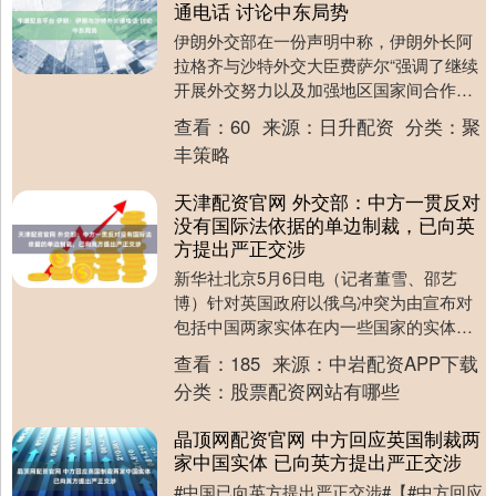
通电话 讨论中东局势
伊朗外交部在一份声明中称，伊朗外长阿
拉格齐与沙特外交大臣费萨尔“强调了继续
开展外交努力以及加强地区国家间合作的
重要性，以防止紧张局势出现和升级”。 海
查看：
60
来源：
日升配资
分类：
聚
量资讯、精....
丰策略
天津配资官网 外交部：中方一贯反对
没有国际法依据的单边制裁，已向英
方提出严正交涉
新华社北京5月6日电（记者董雪、邵艺
博）针对英国政府以俄乌冲突为由宣布对
包括中国两家实体在内一些国家的实体及
个人实施制裁，外交部发言人林剑6日在例
查看：
185
来源：
中岩配资APP下载
行记者会上答问....
分类：
股票配资网站有哪些
晶顶网配资官网 中方回应英国制裁两
家中国实体 已向英方提出严正交涉
#中国已向英方提出严正交涉#【#中方回应