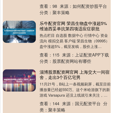
5%。截至发稿，股价上涨4%，现报2....
查看：
98
来源：
如何配资炒股平台
分类：
聚丰策略
乐牛配资官网 荣昌生物盘中涨超5%
维迪西妥单抗第四项适应症获批
热点栏目 自选股 数据中心 行情中心 资金
流向 模拟交易 客户端 荣昌生物（09995）
盘中涨超5%，截至发稿，股价上涨
2.46%，现报89.50港元，成交额1....
查看：
115
来源：
上证配资APP下载
分类：
股票配资网站有哪些
淄博股票配资网官网 上海交大一间宿
舍，走出3个百亿宅男
11月21号，B站上一条视频刷屏，截至目前
播放量已经超550万。这个米哈游旗下的新
游戏 Varsapura 还没上线就引来关注，就
连游戏巨头索尼的前高管也忍不住....
查看：
144
来源：
国元配资平台
分
类：
聚丰策略