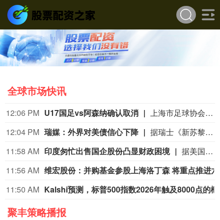
全球市场快讯
12:06 PM
U17国足vs阿森纳确认取消
上海市足球协会8月9日中午在微信公众号上发布公告，2026上海明日之星冠军杯男子组决赛取消。决赛对阵为中国男足U17对阵阿森纳U17，受台风影响，本场比赛现已确定取消，不延期进行。
12:04 PM
瑞媒：外界对美债信心下降
据瑞士《新苏黎世报》网站8月5日报道，截至2025年底，美国未偿国债规模达30.7万亿美元，相当于美国国内生产总值的95%左右。政府总债务甚至更高，占国内生产总值比例超过120%，但其中一部分并未在市场上流通，而是由美国联邦储备委员会（美联储）等机构持有。（参考消息）
11:58 AM
印度匆忙出售国企股份凸显财政困境
据美国消费者新闻与商业频道网站8月5日报道，印度政府今年一直急于出售其在国有企业的股份。到目前为止，该国已经减持了10家国有企业的股份，今年共筹集资金超过6200亿卢比（约合65亿美元）。当通胀压力和财政限制可能抑制政府支出时，印度很难保住全球增长最快的大型经济体的地位。报道称，但印度不能失去其经济增长优势，因为它正在争夺全球投资者的注意力。这些投资者已经把印度放在了次要位置，因为他们专注于人工智能驱动的业务，而这正是这个南亚国家的经济增长故事所缺失的。（参考消息）
11:56 AM
维宏股
11:50 AM
Kalshi
聚丰策略播报