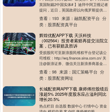
英国制裁2中国实体# 】迪拜中阿卫视记者
提问，近日，英国政府以向俄罗斯提供无
人机部件等军事物资为由，宣布对一些国
查看：
193
来源：
融凯配资平台
分
家实体及....
类：
股票配资真平台
辉煌优配APP下载 天沃科技
（002564）投资者索赔再提交法院立
案，已有获赔及胜诉
受损股民可至新浪股民维权平台登记该公
司维权：http://wq.finance.sina.com.cn/ 关
注@新浪证券、微信关注新浪券商基金、
百度搜索新浪股民....
查看：
98
来源：
国汇策略平台
分
类：
股票配资网址
长城配资网APP下载 康师傅控股绩后
涨超5% 2025年度股东应占溢利同比
增长20.5%
热点栏目 自选股 数据中心 行情中心 资金
流向 模拟交易 客户端 康师傅控股