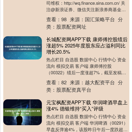
司维权：http://wq.finance.sina.com.cn/ 关
注@新浪证券、微信关注新浪券商基金、
百度搜索新浪股民....
查看：
98
来源：
国汇策略平台
分
类：
股票配资网址
长城配资网APP下载 康师傅控股绩后
涨超5% 2025年度股东应占溢利同比
增长20.5%
热点栏目 自选股 数据中心 行情中心 资金
流向 模拟交易 客户端 康师傅控股
（00322）绩后一度涨超7%，截至发稿，
股价上涨5.08%，现报12.63港元，成....
查看：
82
来源：
越大配资平台
分
类：
股票配资真平台
元宝枫配资APP下载 华润啤酒早盘上
涨4% 德银维持“买入”评级
热点栏目 自选股 数据中心 行情中心 资金
流向 模拟交易 客户端 华润啤酒（00291）
早盘反弹逾4%，该股昨日午后一度跌超