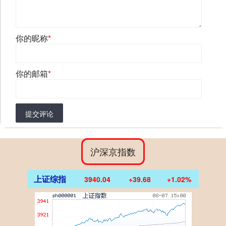
你的昵称
*
你的邮箱
*
提交评论
沪深京指数
上证综指
3940.04
+39.68
+1.02%