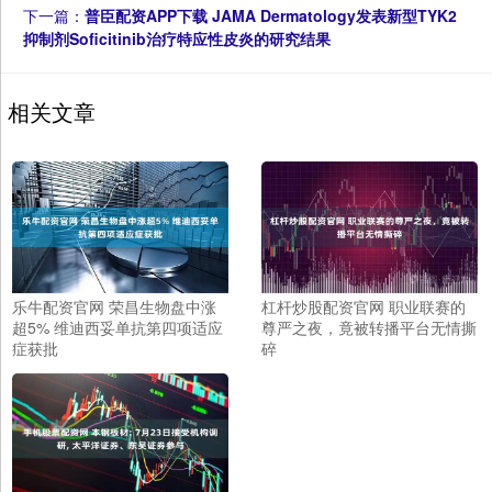
下一篇：
普臣配资APP下载 JAMA Dermatology发表新型TYK2
抑制剂Soficitinib治疗特应性皮炎的研究结果
相关文章
乐牛配资官网 荣昌生物盘中涨
杠杆炒股配资官网 职业联赛的
超5% 维迪西妥单抗第四项适应
尊严之夜，竟被转播平台无情撕
症获批
碎